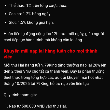
Thể thao: 1% trên tổng cược thua.
Casino: 1.2% hàng ngày.
Slot: 1.5% không giới hạn.
Hoàn tiền tự động cộng lúc 12h trưa mỗi ngày, giúp người
chơi tiếp tục hành trình mà không cần lo lắng.
Khuyến mãi nạp lại hàng tuần cho mọi thành
viên
Mỗi thứ Hai hàng tuần, 79King tặng thưởng nạp lại 20% lên
đến 2 triệu VNĐ cho tất cả thành viên. Đây là phần thưởng
thiết thực trong tổng hợp các ưu đãi khuyến mãi hot nhất
tháng 10/2025 tại 79King, hỗ trợ nạp vốn liên tục.
Quy trình tham gia:
Nạp từ 500.000 VNĐ vào thứ Hai.