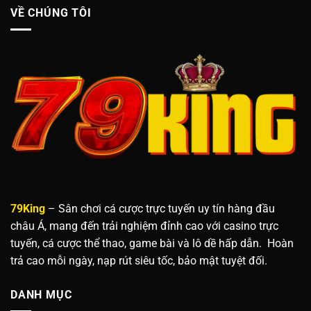
VỀ CHÚNG TÔI
79King
– Sân chơi cá cược trực tuyến uy tín hàng đầu
châu Á, mang đến trải nghiệm đỉnh cao với casino trực
tuyến, cá cược thể thao, game bài và lô dề hấp dẫn. Hoàn
trả cao mỗi ngày, nạp rút siêu tốc, bảo mật tuyệt đối.
DANH MỤC