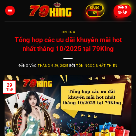
Bỏ
ĐĂNG
ĐĂNG
qua
NHẬP
KÝ
nội
dung
TIN TỨC
Tổng hợp các ưu đãi khuyến mãi hot
nhất tháng 10/2025 tại 79King
ĐĂNG VÀO
THÁNG 9 29, 2025
BỞI
TÔN NGỌC NHẤT THIÊN
29
Th9