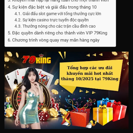
Sự kiện đặc biệt và giải đấu trong tháng 10
Giải đấu slot game với tổng thưởng cực lớn
Sự kiện casino trực tuyến độc quyền
Thưởng nóng cho các trận cầu đỉnh cao
Đặc quyền dành riêng cho thành viên VIP 79King
Chương trình vòng quay may mắn hàng ngày