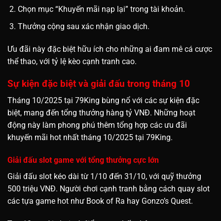
Chọn mục “Khuyến mãi nạp lại” trong tài khoản.
Thưởng cộng sau xác nhận giao dịch.
Ưu đãi này đặc biệt hữu ích cho những ai đam mê cá cược
thể thao, với tỷ lệ kèo cạnh tranh cao.
Sự kiện đặc biệt và giải đấu trong tháng 10
Tháng 10/2025 tại 79King bùng nổ với các sự kiện đặc
biệt, mang đến tổng thưởng hàng tỷ VNĐ. Những hoạt
động này làm phong phú thêm tổng hợp các ưu đãi
khuyến mãi hot nhất tháng 10/2025 tại 79King.
Giải đấu slot game với tổng thưởng cực lớn
Giải đấu slot kéo dài từ 1/10 đến 31/10, với quỹ thưởng
500 triệu VNĐ. Người chơi cạnh tranh bằng cách quay slot
các tựa game hot như Book of Ra hay Gonzo’s Quest.