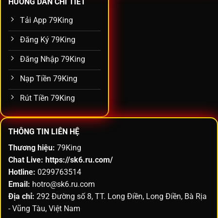
HƯỚNG DẪN CHI TIẾT
Tải App 79King
Đăng Ký 79King
Đăng Nhập 79King
Nạp Tiền 79King
Rút Tiền 79King
THÔNG TIN LIÊN HỆ
Thương hiệu:
79King
Chat Live:
https://sk6.ru.com/
Hotline:
0299763514
Email:
hotro@sk6.ru.com
Địa chỉ:
292 Đường số 8, TT. Long Điền, Long Điền, Bà Rịa
- Vũng Tàu, Việt Nam