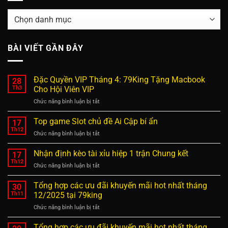
Danh
mục
BÀI VIẾT GẦN ĐÂY
Đặc Quyền VIP Tháng 4: 79King Tặng Macbook
28
Th3
Cho Hội Viên VIP
Chức năng bình luận bị tắt
ở
Đặc
Quyền
Top game Slot chủ đề Ai Cập bí ẩn
17
VIP
Th12
Chức năng bình luận bị tắt
ở
Tháng
Top
4:
game
Nhận định kèo tài xỉu hiệp 1 trận Chung kết
17
79King
Slot
Th12
Tặng
Chức năng bình luận bị tắt
ở
chủ
Macbook
Nhận
đề
Cho
định
Tổng hợp các ưu đãi khuyến mãi hot nhất tháng
30
Ai
Hội
kèo
Th11
12/2025 tại 79king
Cập
Viên
tài
bí
VIP
Chức năng bình luận bị tắt
ở
xỉu
ẩn
Tổng
hiệp
hợp
Tổng hợp các ưu đãi khuyến mãi hot nhất tháng
1