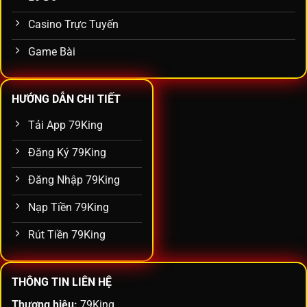
Casino Trực Tuyến
Game Bài
HƯỚNG DẪN CHI TIẾT
Tải App 79King
Đăng Ký 79King
Đăng Nhập 79King
Nạp Tiền 79King
Rút Tiền 79King
THÔNG TIN LIÊN HỆ
Thương hiệu:
79King