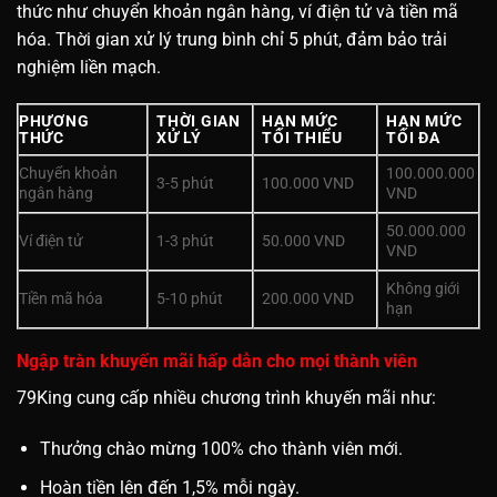
thức như chuyển khoản ngân hàng, ví điện tử và tiền mã
hóa. Thời gian xử lý trung bình chỉ 5 phút, đảm bảo trải
nghiệm liền mạch.
PHƯƠNG
THỜI GIAN
HẠN MỨC
HẠN MỨC
THỨC
XỬ LÝ
TỐI THIỂU
TỐI ĐA
Chuyển khoản
100.000.000
3-5 phút
100.000 VND
ngân hàng
VND
50.000.000
Ví điện tử
1-3 phút
50.000 VND
VND
Không giới
Tiền mã hóa
5-10 phút
200.000 VND
hạn
Ngập tràn khuyến mãi hấp dẫn cho mọi thành viên
79King cung cấp nhiều chương trình khuyến mãi như:
Thưởng chào mừng 100% cho thành viên mới.
Hoàn tiền lên đến 1,5% mỗi ngày.