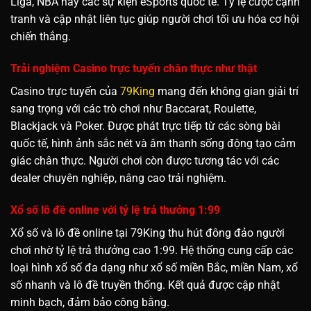
Liga, NBA hay các sự kiện eSports quốc tế. Tỷ lệ cược cạnh
tranh và cập nhật liên tục giúp người chơi tối ưu hóa cơ hội
chiến thắng.
Trải nghiệm Casino trực tuyến chân thực như thật
Casino trực tuyến của
79King
mang đến không gian giải trí
sang trọng với các trò chơi như Baccarat, Roulette,
Blackjack và Poker. Được phát trực tiếp từ các sòng bài
quốc tế, hình ảnh sắc nét và âm thanh sống động tạo cảm
giác chân thực. Người chơi còn được tương tác với các
dealer chuyên nghiệp, nâng cao trải nghiệm.
Xổ số lô đề online với tỷ lệ trả thưởng 1:99
Xổ số và lô đề online tại 79King thu hút đông đảo người
chơi nhờ tỷ lệ trả thưởng cao 1:99. Hệ thống cung cấp các
loại hình xổ số đa dạng như xổ số miền Bắc, miền Nam, xổ
số nhanh và lô đề truyền thống. Kết quả được cập nhật
minh bạch, đảm bảo công bằng.