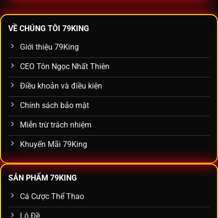
VỀ CHÚNG TÔI 79KING
Giới thiệu 79King
CEO Tôn Ngọc Nhất Thiên
Điều khoản và điều kiện
Chính sách bảo mật
Miễn trừ trách nhiệm
Khuyến Mãi 79King
SẢN PHẨM 79KING
Cá Cược Thể Thao
Lô Đề