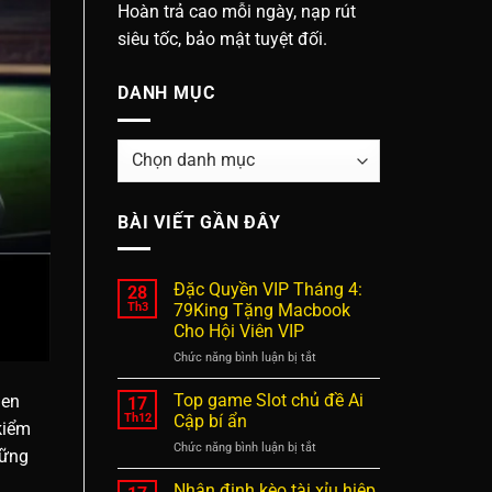
Hoàn trả cao mỗi ngày, nạp rút
siêu tốc, bảo mật tuyệt đối.
DANH MỤC
Danh
mục
BÀI VIẾT GẦN ĐÂY
Đặc Quyền VIP Tháng 4:
28
Th3
79King Tặng Macbook
Cho Hội Viên VIP
Chức năng bình luận bị tắt
ở
Đặc
Quyền
Top game Slot chủ đề Ai
hen
17
VIP
Th12
Cập bí ẩn
kiểm
Tháng
Chức năng bình luận bị tắt
ở
4:
vững
Top
79King
game
Nhận định kèo tài xỉu hiệp
Tặng