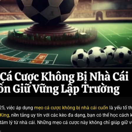
25, việc áp dụng
mẹo cá cược không bị nhà cái cuốn
là yếu tố t
King
, nền tảng uy tín với các kèo đa dạng, bạn có thể học cách 
 tâm lý từ nhà cái. Những mẹo cá cược này không chỉ giúp giữ 
.