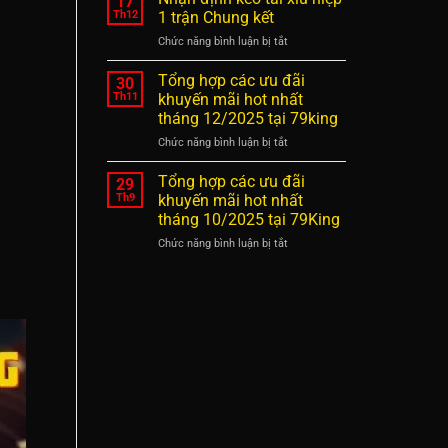
17
Slot
Macbook
Th12
1 trận Chung kết
chủ
Cho
Chức năng bình luận bị tắt
ở
đề
Hội
Nhận
Ai
Viên
định
Tổng hợp các ưu đãi
Cập
30
VIP
kèo
bí
Th11
khuyến mãi hot nhất
tài
ẩn
tháng 12/2025 tại 79king
xỉu
Chức năng bình luận bị tắt
ở
hiệp
Tổng
1
hợp
trận
Tổng hợp các ưu đãi
29
các
Chung
Th9
khuyến mãi hot nhất
ưu
kết
tháng 10/2025 tại 79King
đãi
Chức năng bình luận bị tắt
ở
khuyến
Tổng
mãi
hợp
hot
các
nhất
ưu
tháng
đãi
12/2025
khuyến
tại
mãi
79king
hot
nhất
tháng
10/2025
tại