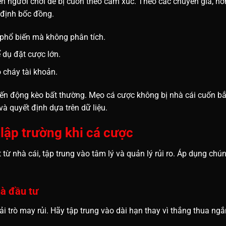
khiến người chơi dễ bị cuốn theo cảm xúc. Theo các chuyên gia, h
t định bốc đồng.
phổ biến mà không phân tích.
 dụ đặt cược lớn.
 cháy tài khoản.
iến động kèo bất thường. Mẹo cá cược không bị nhà cái cuốn b
 và quyết định dựa trên dữ liệu.
lập trường khi cá cược
 từ nhà cái, tập trung vào tâm lý và quản lý rủi ro. Áp dụng chú
à đầu tư
trò may rủi. Hãy tập trung vào dài hạn thay vì thắng thua ngắ