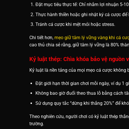
Đặt mục tiêu thực tế: Chỉ nhắm lợi nhuận 5-1
Thực hành thiền hoặc ghi nhật ký cá cược để
Tránh cá cược khi mệt mỏi hoặc stress.
Chi tiết hơn,
mẹo giữ tâm lý vững vàng khi cá cư
cao thủ chia sẻ rằng, giữ tâm lý vững là 80% th
Kỷ luật thép: Chìa khóa bảo vệ nguồn 
Kỷ luật là nền tảng của mọi mẹo cá cược không bị
Đặt giới hạn thời gian chơi mỗi ngày, ví dụ 1 g
Không bao giờ đuổi theo thua lỗ bằng cách tă
Sử dụng quy tắc “dừng khi thắng 20%” để khó
Theo nghiên cứu, người chơi có kỷ luật thép thắ
trường.