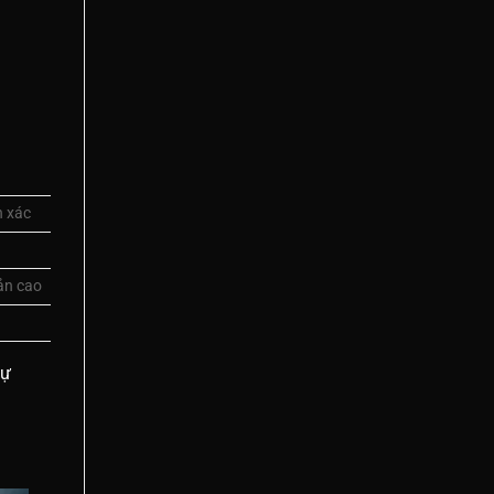
h xác
oản cao
dự