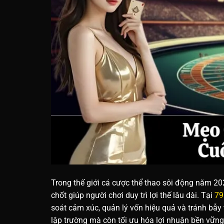
Trong thế giới cá cược thể thao sôi động năm 20
chốt giúp người chơi duy trì lợi thế lâu dài. Tại
79
soát cảm xúc, quản lý vốn hiệu quả và tránh bẫy
lập trường mà còn tối ưu hóa lợi nhuận bền vững