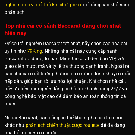
nghiệm đọc vị đối thủ khi chơi poker
để nâng cao khả năng
phân tích.
Top nhà cái có sảnh Baccarat đáng chơi nhất
hiện nay
Để có trải nghiệm Baccarat tốt nhất, hãy chọn các nhà cái
uy tín như
79King
. Những nhà cái này cung cấp sảnh
Baccarat đa dạng, từ bàn Mini-Baccarat đến bàn VIP, với
giao diện mượt mà và tỷ lệ trả thưởng cạnh tranh. Ngoài ra,
các nhà cái chất lượng thường có chương trình khuyến mãi
hấp dẫn, giúp bạn tối ưu hóa lợi nhuận. Khi chọn nhà cái,
hãy ưu tiên những nền tảng có hỗ trợ khách hàng 24/7 và
công nghệ bảo mật cao để đảm bảo an toàn thông tin cá
nhân.
Ngoài Baccarat, bạn cũng có thể khám phá các trò chơi
khác như
phân tích chiến thuật cược roulette
để đa dạng
hóa trải nghiệm cá cược.