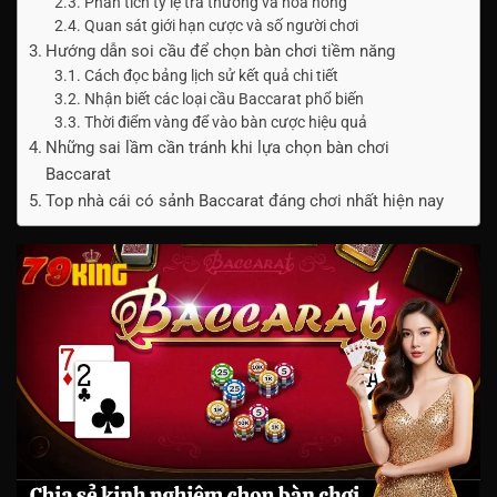
Phân tích tỷ lệ trả thưởng và hoa hồng
Quan sát giới hạn cược và số người chơi
Hướng dẫn soi cầu để chọn bàn chơi tiềm năng
Cách đọc bảng lịch sử kết quả chi tiết
Nhận biết các loại cầu Baccarat phổ biến
Thời điểm vàng để vào bàn cược hiệu quả
Những sai lầm cần tránh khi lựa chọn bàn chơi
Baccarat
Top nhà cái có sảnh Baccarat đáng chơi nhất hiện nay