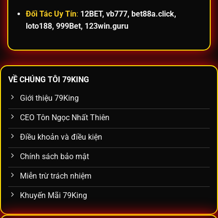
Đối Tác Uy Tín
:
12BET
,
vb777
,
bet88a.click
,
loto188
,
999Bet
,
123win.guru
VỀ CHÚNG TÔI 79KING
Giới thiệu 79King
CEO Tôn Ngọc Nhất Thiên
Điều khoản và điều kiện
Chính sách bảo mật
Miễn trừ trách nhiệm
Khuyến Mãi 79King