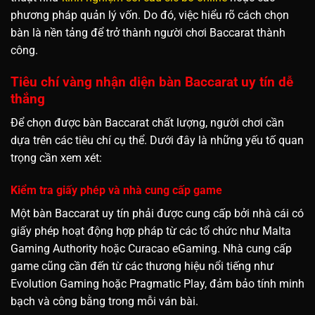
phương pháp quản lý vốn. Do đó, việc hiểu rõ cách chọn
bàn là nền tảng để trở thành người chơi Baccarat thành
công.
Tiêu chí vàng nhận diện bàn Baccarat uy tín dễ
thắng
Để chọn được bàn Baccarat chất lượng, người chơi cần
dựa trên các tiêu chí cụ thể. Dưới đây là những yếu tố quan
trọng cần xem xét:
Kiểm tra giấy phép và nhà cung cấp game
Một bàn Baccarat uy tín phải được cung cấp bởi nhà cái có
giấy phép hoạt động hợp pháp từ các tổ chức như Malta
Gaming Authority hoặc Curacao eGaming. Nhà cung cấp
game cũng cần đến từ các thương hiệu nổi tiếng như
Evolution Gaming hoặc Pragmatic Play, đảm bảo tính minh
bạch và công bằng trong mỗi ván bài.