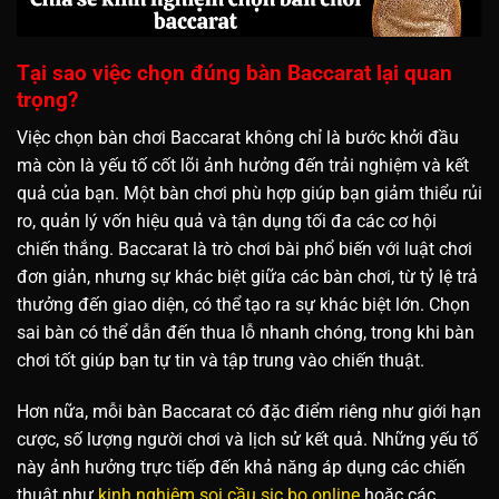
Tại sao việc chọn đúng bàn Baccarat lại quan
trọng?
Việc chọn bàn chơi Baccarat không chỉ là bước khởi đầu
mà còn là yếu tố cốt lõi ảnh hưởng đến trải nghiệm và kết
quả của bạn. Một bàn chơi phù hợp giúp bạn giảm thiểu rủi
ro, quản lý vốn hiệu quả và tận dụng tối đa các cơ hội
chiến thắng. Baccarat là trò chơi bài phổ biến với luật chơi
đơn giản, nhưng sự khác biệt giữa các bàn chơi, từ tỷ lệ trả
thưởng đến giao diện, có thể tạo ra sự khác biệt lớn. Chọn
sai bàn có thể dẫn đến thua lỗ nhanh chóng, trong khi bàn
chơi tốt giúp bạn tự tin và tập trung vào chiến thuật.
Hơn nữa, mỗi bàn Baccarat có đặc điểm riêng như giới hạn
cược, số lượng người chơi và lịch sử kết quả. Những yếu tố
này ảnh hưởng trực tiếp đến khả năng áp dụng các chiến
thuật như
kinh nghiệm soi cầu sic bo online
hoặc các