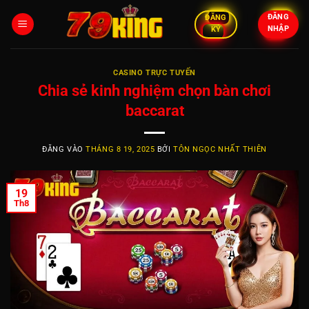
Bỏ
ĐĂNG
ĐĂNG
qua
NHẬP
KÝ
nội
dung
CASINO TRỰC TUYẾN
Chia sẻ kinh nghiệm chọn bàn chơi
baccarat
ĐĂNG VÀO
THÁNG 8 19, 2025
BỞI
TÔN NGỌC NHẤT THIÊN
19
Th8