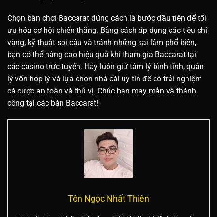
Chọn bàn chơi Baccarat đúng cách là bước đầu tiên để tối
ưu hóa cơ hội chiến thắng. Bằng cách áp dụng các tiêu chí
vàng, kỹ thuật soi cầu và tránh những sai lầm phổ biến,
bạn có thể nâng cao hiệu quả khi tham gia Baccarat tại
các casino trực tuyến. Hãy luôn giữ tâm lý bình tĩnh, quản
lý vốn hợp lý và lựa chọn nhà cái uy tín để có trải nghiệm
cá cược an toàn và thú vị. Chúc bạn may mắn và thành
công tại các bàn Baccarat!
Tôn Ngọc Nhất Thiên