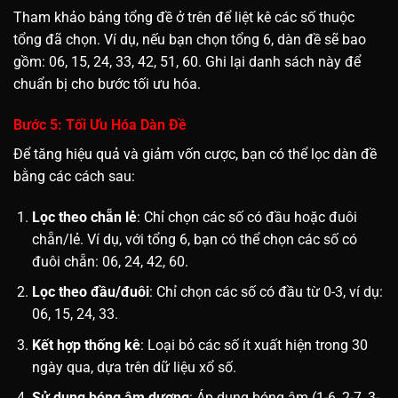
Tham khảo bảng tổng đề ở trên để liệt kê các số thuộc
tổng đã chọn. Ví dụ, nếu bạn chọn tổng 6, dàn đề sẽ bao
gồm: 06, 15, 24, 33, 42, 51, 60. Ghi lại danh sách này để
chuẩn bị cho bước tối ưu hóa.
Bước 5: Tối Ưu Hóa Dàn Đề
Để tăng hiệu quả và giảm vốn cược, bạn có thể lọc dàn đề
bằng các cách sau:
Lọc theo chẵn lẻ
: Chỉ chọn các số có đầu hoặc đuôi
chẵn/lẻ. Ví dụ, với tổng 6, bạn có thể chọn các số có
đuôi chẵn: 06, 24, 42, 60.
Lọc theo đầu/đuôi
: Chỉ chọn các số có đầu từ 0-3, ví dụ:
06, 15, 24, 33.
Kết hợp thống kê
: Loại bỏ các số ít xuất hiện trong 30
ngày qua, dựa trên dữ liệu xổ số.
Sử dụng bóng âm dương
: Áp dụng bóng âm (1-6, 2-7, 3-