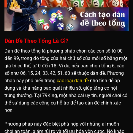
Dàn Đề Theo Tổng Là Gì?
Dàn đề theo tổng là phương pháp chọn các con số từ 00
đến 99, trong đó tổng của hai chữ số của mỗi số bằng một
giá trị cụ thể, từ 0 đến 18. Ví dụ, nếu bạn chọn tổng 6, các
số như 06, 15, 24, 33, 42, 51, 60 sẽ thuộc dàn đề. Phương
pháp này phổ biến trong
các loại dàn đề
nhờ tính dễ áp
dụng và khả năng bao quát nhiều số, giúp tăng cơ hội
trúng thưởng. Tại 79King, một nhà cái uy tín, người chơi có
thể sử dụng các công cụ hỗ trợ để tạo dàn đề chính xác
hơn.
Phương pháp này đặc biệt phù hợp với những ai muốn
chơi an toàn, giảm rủi ro và tối ưu hóa vốn cược. Nó khác