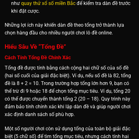
như
quay thử xổ số miền Bắc
để kiểm tra dàn đề trước
khi đặt cược.
Những lợi ích này khiến dàn đề theo tổng trở thành lựa
chọn hàng đầu cho nhiều người chơi lô đề online.
Hiểu Sâu Về “Tổng Đề”
Cách Tính Tổng Đề Chính Xác
Tổng đề được tính bằng cách cộng hai chữ số của số đề
(hai số cuối của giải đặc biệt). Ví dụ, nếu số đề là 82, tổng
đề là 8 + 2 = 10. Trong trường hợp tổng lớn hơn 9, bạn có
thể trừ đi 9 hoặc 18 để chọn tổng mục tiêu. Ví dụ, tổng 20
có thể được chuyển thành tổng 2 (20 – 18). Quy trình này
đảm bảo tính chính xác khi lập dàn đề và giúp người chơi
xác định danh sách số phù hợp.
Một số người chơi còn sử dụng tổng của toàn bộ giải đặc
biệt (5 chữ số) để tìm tổng mục tiêu, nhưng cách tính hai