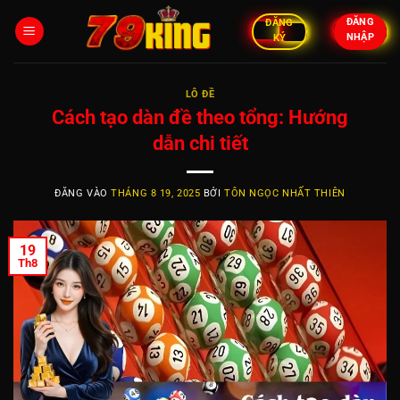
Bỏ
ĐĂNG
ĐĂNG
qua
NHẬP
KÝ
nội
dung
LÔ ĐỀ
Cách tạo dàn đề theo tổng: Hướng
dẫn chi tiết
ĐĂNG VÀO
THÁNG 8 19, 2025
BỞI
TÔN NGỌC NHẤT THIÊN
19
Th8