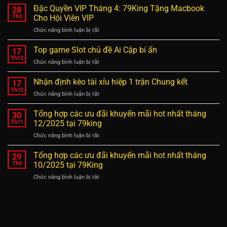
Đặc Quyền VIP Tháng 4: 79King Tặng Macbook
28
Th3
Cho Hội Viên VIP
Chức năng bình luận bị tắt
ở
Đặc
Quyền
Top game Slot chủ đề Ai Cập bí ẩn
17
VIP
Th12
Chức năng bình luận bị tắt
ở
Tháng
Top
4:
game
Nhận định kèo tài xỉu hiệp 1 trận Chung kết
17
79King
Slot
Th12
Tặng
Chức năng bình luận bị tắt
ở
chủ
Macbook
Nhận
đề
Cho
định
Tổng hợp các ưu đãi khuyến mãi hot nhất tháng
30
Ai
Hội
kèo
Th11
12/2025 tại 79king
Cập
Viên
tài
bí
VIP
Chức năng bình luận bị tắt
ở
xỉu
ẩn
Tổng
hiệp
hợp
Tổng hợp các ưu đãi khuyến mãi hot nhất tháng
1
29
các
trận
Th9
10/2025 tại 79King
ưu
Chung
Chức năng bình luận bị tắt
ở
đãi
kết
Tổng
khuyến
hợp
mãi
các
hot
ưu
nhất
đãi
tháng