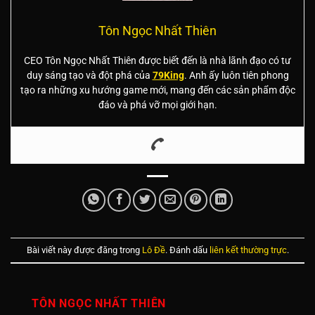
Tôn Ngọc Nhất Thiên
CEO Tôn Ngọc Nhất Thiên được biết đến là nhà lãnh đạo có tư
duy sáng tạo và đột phá của
79King
. Anh ấy luôn tiên phong
tạo ra những xu hướng game mới, mang đến các sản phẩm độc
đáo và phá vỡ mọi giới hạn.
Bài viết này được đăng trong
Lô Đề
. Đánh dấu
liên kết thường trực
.
TÔN NGỌC NHẤT THIÊN