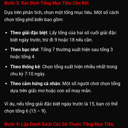
Bước 3: Xác Định Tổng Mục Tiêu Cần Bắt
Dựa trên phân tích, chọn một tổng mục tiêu. Một số cách
chọn tổng phổ biến bao gồm:
Theo giải đặc biệt
: Lấy tổng của hai số cuối giải đặc
biệt ngày trước, trừ đi 9 hoặc 18 nếu cần.
Theo bạc nhớ
: Tổng 7 thường xuất hiện sau tổng 3
hoặc tổng 4.
Theo thống kê
: Chọn tổng xuất hiện nhiều nhất trong
chu kỳ 7-10 ngày.
Theo cảm hứng cá nhân
: Một số người chơi chọn tổng
dựa trên giấc mơ hoặc con số may mắn.
Ví dụ, nếu tổng giải đặc biệt ngày trước là 15, bạn có thể
chọn tổng 6 (15 – 9).
Bước 4: Lập Danh Sách Các Số Thuộc Tổng Mục Tiêu