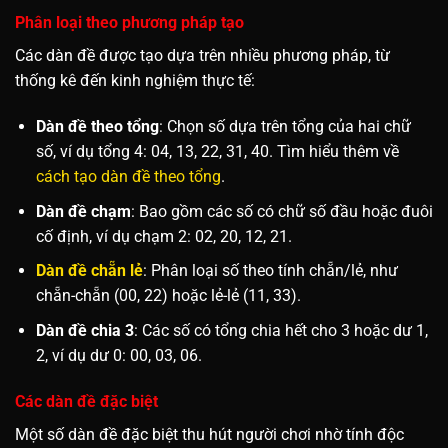
Phân loại theo phương pháp tạo
Các dàn đề được tạo dựa trên nhiều phương pháp, từ
thống kê đến kinh nghiệm thực tế:
Dàn đề theo tổng
: Chọn số dựa trên tổng của hai chữ
số, ví dụ tổng 4: 04, 13, 22, 31, 40. Tìm hiểu thêm về
cách tạo dàn đề theo tổng
.
Dàn đề chạm
: Bao gồm các số có chữ số đầu hoặc đuôi
cố định, ví dụ chạm 2: 02, 20, 12, 21.
Dàn đề chẵn lẻ
: Phân loại số theo tính chẵn/lẻ, như
chẵn-chẵn (00, 22) hoặc lẻ-lẻ (11, 33).
Dàn đề chia 3
: Các số có tổng chia hết cho 3 hoặc dư 1,
2, ví dụ dư 0: 00, 03, 06.
Các dàn đề đặc biệt
Một số dàn đề đặc biệt thu hút người chơi nhờ tính độc