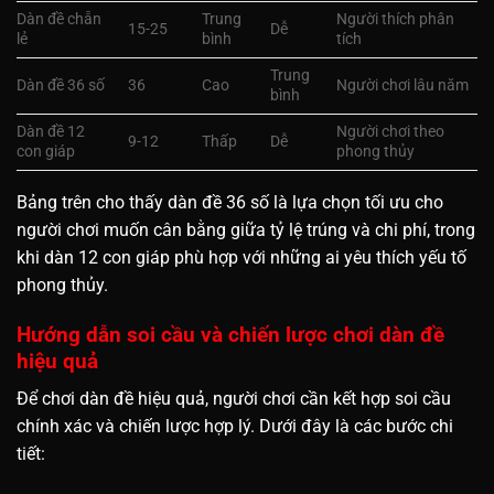
Dàn đề chẵn
Trung
Người thích phân
15-25
Dễ
lẻ
bình
tích
Trung
Dàn đề 36 số
36
Cao
Người chơi lâu năm
bình
Dàn đề 12
Người chơi theo
9-12
Thấp
Dễ
con giáp
phong thủy
Bảng trên cho thấy dàn đề 36 số là lựa chọn tối ưu cho
người chơi muốn cân bằng giữa tỷ lệ trúng và chi phí, trong
khi dàn 12 con giáp phù hợp với những ai yêu thích yếu tố
phong thủy.
Hướng dẫn soi cầu và chiến lược chơi dàn đề
hiệu quả
Để chơi dàn đề hiệu quả, người chơi cần kết hợp soi cầu
chính xác và chiến lược hợp lý. Dưới đây là các bước chi
tiết: