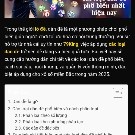
Trong thế giới
lô đề
, dàn đề là một phương pháp chơi phổ
biến giúp người chơi tối ưu hóa cơ hội trúng thưởng. Với sự
hỗ trợ từ nhà cái uy tín như
79King
, việc áp dụng
các loại
dàn đề
trở nên dễ dàng và hiệu quả hơn. Bài viết này sẽ
cung cấp hướng dẫn chi tiết về các loại dàn đề phổ biến,
cách soi cầu, nuôi khung, và quản lý vốn thông minh, đặc
biệt áp dụng cho xổ số miền Bắc trong năm 2025.
Mục Lục
Dàn đề là gì?
Các loại dàn đề phổ biến và cách phân loại
Phân loại theo số lượng
Phân loại theo phương pháp tạo
Các dàn đề đặc biệt
So sánh chi tiết hiệu quả các loại dàn đề phổ biến