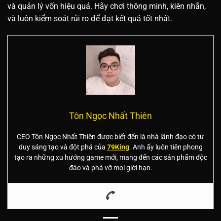
và quản lý vốn hiệu quả. Hãy chơi thông minh, kiên nhẫn,
và luôn kiểm soát rủi ro để đạt kết quả tốt nhất.
Tôn Ngọc Nhất Thiên
CEO Tôn Ngọc Nhất Thiên được biết đến là nhà lãnh đạo có tư
duy sáng tạo và đột phá của
79King
. Anh ấy luôn tiên phong
tạo ra những xu hướng game mới, mang đến các sản phẩm độc
đáo và phá vỡ mọi giới hạn.