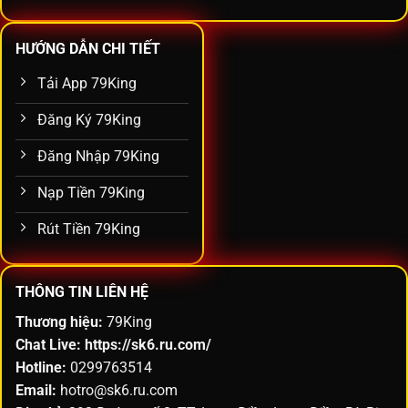
HƯỚNG DẪN CHI TIẾT
Tải App 79King
Đăng Ký 79King
Đăng Nhập 79King
Nạp Tiền 79King
Rút Tiền 79King
THÔNG TIN LIÊN HỆ
Thương hiệu:
79King
Chat Live:
https://sk6.ru.com/
Hotline:
0299763514
Email:
hotro@sk6.ru.com