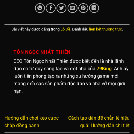
Bài viết này được đăng trong
Lô Đề
. Đánh dấu
liên kết thường trực
.
TÔN NGỌC NHẤT THIÊN
CEO Tôn Ngọc Nhất Thiên được biết đến là nhà lãnh
đạo có tư duy sáng tạo và đột phá của
79King
. Anh ấy
luôn tiên phong tạo ra những xu hướng game mới,
mang đến các sản phẩm độc đáo và phá vỡ mọi giới
hạn.
Hướng dẫn chơi kèo cược
Cách tạo dàn đề chẵn lẻ hiệu
chấp đồng banh
quả: Hướng dẫn chi tiết