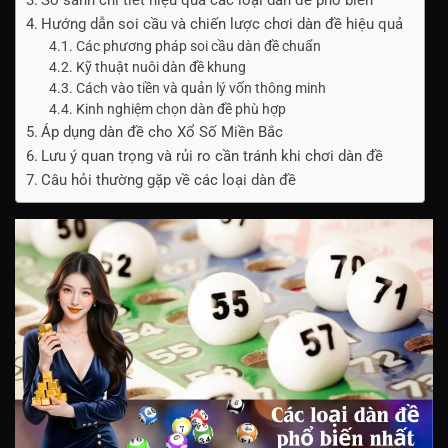
Hướng dẫn soi cầu và chiến lược chơi dàn đề hiệu quả
Các phương pháp soi cầu dàn đề chuẩn
Kỹ thuật nuôi dàn đề khung
Cách vào tiền và quản lý vốn thông minh
Kinh nghiệm chọn dàn đề phù hợp
Áp dụng dàn đề cho Xổ Số Miền Bắc
Lưu ý quan trọng và rủi ro cần tránh khi chơi dàn đề
Câu hỏi thường gặp về các loại dàn đề