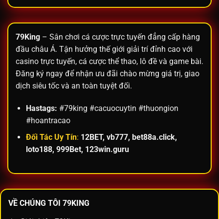
79King
– Sân chơi cá cược trực tuyến đẳng cấp hàng
đầu châu Á. Tận hưởng thế giới giải trí đỉnh cao với
casino trực tuyến, cá cược thể thao, lô đề và game bài.
Đăng ký ngay để nhận ưu đãi chào mừng giá trị, giao
dịch siêu tốc và an toàn tuyệt đối.
Hastags:
#79king #cacuocuytin #thuongion
#hoantracao
Đối Tác Uy Tín
:
12BET
,
vb777
,
bet88a.click
,
loto188
,
999Bet
,
123win.guru
VỀ CHÚNG TÔI 79KING